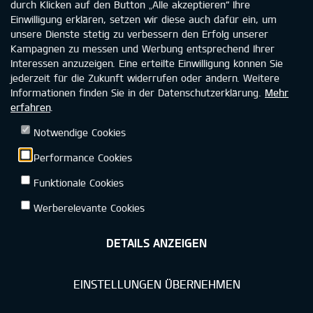
durch Klicken auf den Button „Alle akzeptieren“ Ihre
Kapazitätsminderung der Batterie in HEV- und MHEV-
Einwilligung erklären, setzen wir diese auch dafür ein, um
Fahrzeugen ist nicht durch die Garantie abgedeckt. Wie du
unsere Dienste stetig zu verbessern den Erfolg unserer
einer möglichen Kapazitätsminderung entgegenwirken wirken
Kampagnen zu messen und Werbung entsprechend Ihrer
kannst, entnimmst du bitte der Betriebsanleitung. Weitere
Interessen anzuzeigen. Eine erteilte Einwilligung können Sie
Informationen zur Kia-Garantie findest du unter
jederzeit für die Zukunft widerrufen oder ändern. Weitere
www.kia.com/de/garantie.
Informationen finden Sie in der Datenschutzerklärung.
Mehr
erfahren
.
Notwendige Cookies
Kia Deutschland
Datenschutz
Rechtliche Hinweise
Performance Cookies
Funktionale Cookies
Impressum
AGB
Kontakt
Barrierefreiheit
Werberelevante Cookies
DETAILS ANZEIGEN
©2026 KIA DEUTSCHLAND GMBH
EINSTELLUNGEN ÜBERNEHMEN