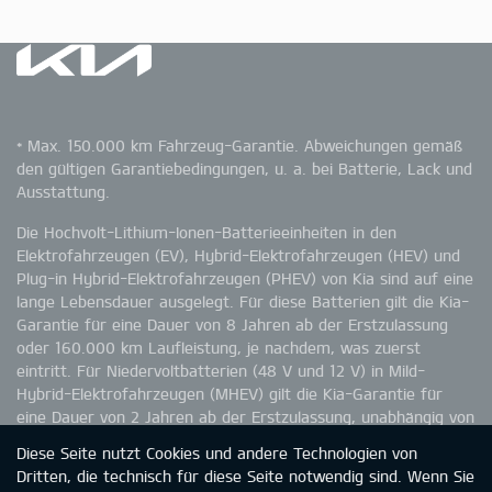
* Max. 150.000 km Fahrzeug-Garantie. Abweichungen gemäß
den gültigen Garantiebedingungen, u. a. bei Batterie, Lack und
Ausstattung.
Die Hochvolt-Lithium-Ionen-Batterieeinheiten in den
Elektrofahrzeugen (EV), Hybrid-Elektrofahrzeugen (HEV) und
Plug-in Hybrid-Elektrofahrzeugen (PHEV) von Kia sind auf eine
lange Lebensdauer ausgelegt. Für diese Batterien gilt die Kia-
Garantie für eine Dauer von 8 Jahren ab der Erstzulassung
oder 160.000 km Laufleistung, je nachdem, was zuerst
eintritt. Für Niedervoltbatterien (48 V und 12 V) in Mild-
Hybrid-Elektrofahrzeugen (MHEV) gilt die Kia-Garantie für
eine Dauer von 2 Jahren ab der Erstzulassung, unabhängig von
der Kilometerleistung. Ausschließlich bei den
Diese Seite nutzt Cookies und andere Technologien von
Elektrofahrzeugen (EV) und Plug-in Hybrid-Elektrofahrzeugen
Dritten, die technisch für diese Seite notwendig sind. Wenn Sie
(PHEV) garantiert Kia eine Batteriekapazität von 70 %. Die