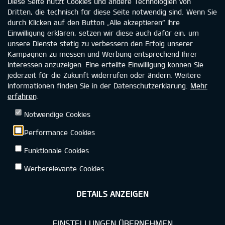
Diese Seite nutzt Cookies und andere Technologien von
96215 Lichtenfels
Dritten, die technisch für diese Seite notwendig sind. Wenn Sie
Tel.:
09561 - 865 30-0
durch Klicken auf den Button „Alle akzeptieren“ Ihre
E-Mail:
info@autohausbender.com
Einwilligung erklären, setzen wir diese auch dafür ein, um
unsere Dienste stetig zu verbessern den Erfolg unserer
Kampagnen zu messen und Werbung entsprechend Ihrer
Interessen anzuzeigen. Eine erteilte Einwilligung können Sie
jederzeit für die Zukunft widerrufen oder ändern. Weitere
Informationen finden Sie in der Datenschutzerklärung.
Mehr
erfahren
.
Notwendige Cookies
Standortauswahl
Kia Deutschland
Rechtliche Hinweise
Performance Cookies
Funktionale Cookies
Impressum
Werberelevante Cookies
DETAILS ANZEIGEN
©2026 KIA DEUTSCHLAND GMBH
EINSTELLUNGEN ÜBERNEHMEN